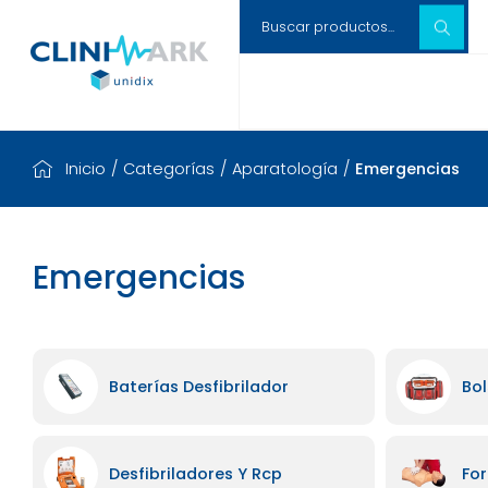
Inicio
/
Categorías
/
Aparatología
/
Emergencias
Emergencias
Baterías Desfibrilador
Bol
Desfibriladores Y Rcp
Fo