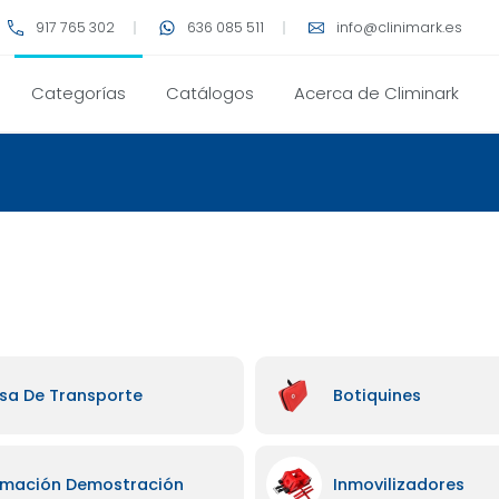
917 765 302
636 085 511
info@clinimark.es
Categorías
Catálogos
Acerca de Climinark
sa De Transporte
Botiquines
rmación Demostración
Inmovilizadores