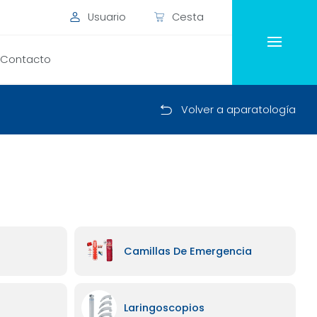
Usuario
Cesta
Inicio
Contacto
Categorías
Volver a aparatología
Catálogos
Acerca de Cl
Contacto
Legal
Camillas De Emergencia
Laringoscopios