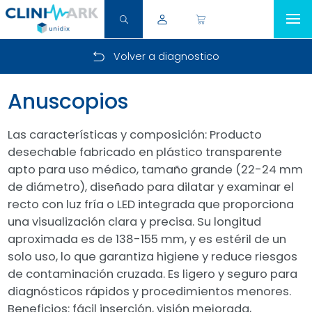
Inicio
Volver a diagnostico
Categoría
Anuscopios
Catálogo
Las características y composición: Producto
desechable fabricado en plástico transparente
Acerca de 
apto para uso médico, tamaño grande (22-24 mm
de diámetro), diseñado para dilatar y examinar el
Contacto
recto con luz fría o LED integrada que proporciona
una visualización clara y precisa. Su longitud
Legal
aproximada es de 138-155 mm, y es estéril de un
solo uso, lo que garantiza higiene y reduce riesgos
de contaminación cruzada. Es ligero y seguro para
diagnósticos rápidos y procedimientos menores.
Beneficios: fácil inserción, visión mejorada,