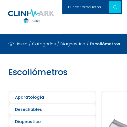
Inicio
/
Categorías
/
Diagnostico
/
Escoliómetros
Escoliómetros
Aparatología
Desechables
Diagnostico