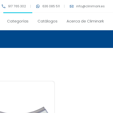
917 765 302
636 085 511
info@clinimark.es
Categorías
Catálogos
Acerca de Climinark