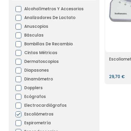
Alcoholímetros Y Accesorios
Analizadores De Lactato
Anuscopios
Básculas
Bombillas De Recambio
Cintas Métricas
Escoliomet
Dermatoscopios
Diapasones
29,70 €
Dinamómetro
Dopplers
Ecógrafos
Electrocardiógrafos
Escoliómetros
Espirometría