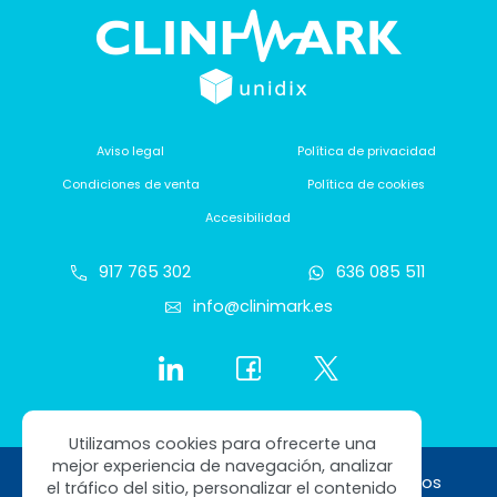
Aviso legal
Política de privacidad
Condiciones de venta
Política de cookies
Accesibilidad
917 765 302
636 085 511
info@clinimark.es
Utilizamos cookies para ofrecerte una
mejor experiencia de navegación, analizar
Copyright © 2026 Clinimark. Todos los derechos
el tráfico del sitio, personalizar el contenido