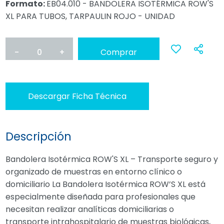
Formato:
EB04.010 - BANDOLERA ISOTÉRMICA ROW'S
XL PARA TUBOS, TARPAULIN ROJO - UNIDAD
-
0
+
Comprar
Ana
a
Descargar Ficha Técnica
favoritos
Descripción
Bandolera Isotérmica ROW'S XL – Transporte seguro y
organizado de muestras en entorno clínico o
domiciliario La Bandolera Isotérmica ROW’S XL está
especialmente diseñada para profesionales que
necesitan realizar analíticas domiciliarias o
transporte intrahospitalario de muestras biológicas,