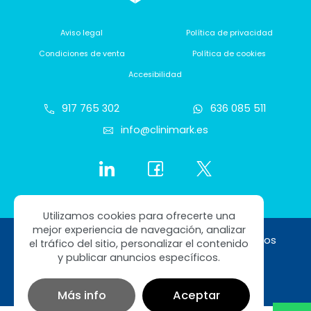
Aviso legal
Política de privacidad
Condiciones de venta
Política de cookies
Accesibilidad
917 765 302
636 085 511
info@clinimark.es
Utilizamos cookies para ofrecerte una
mejor experiencia de navegación, analizar
Copyright © 2026 Clinimark. Todos los derechos
el tráfico del sitio, personalizar el contenido
reservados
y publicar anuncios específicos.
Diseño web SGM
Más info
Aceptar