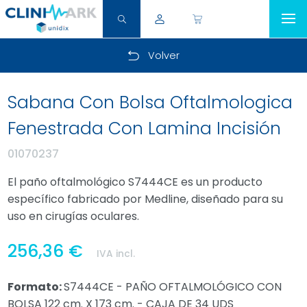
Volver
Sabana Con Bolsa Oftalmologica
Fenestrada Con Lamina Incisión
01070237
El paño oftalmológico S7444CE es un producto
específico fabricado por Medline, diseñado para su
uso en cirugías oculares.
256,36 €
IVA incl.
Formato:
S7444CE - PAÑO OFTALMOLÓGICO CON
BOLSA 122 cm. X 173 cm. - CAJA DE 34 UDS