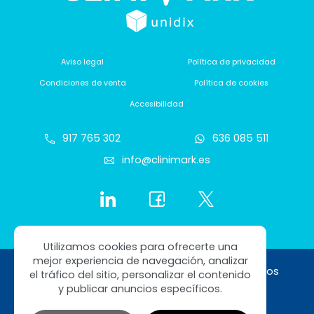
Aviso legal
Política de privacidad
Condiciones de venta
Política de cookies
Accesibilidad
917 765 302
636 085 511
info@clinimark.es
Utilizamos cookies para ofrecerte una
mejor experiencia de navegación, analizar
Copyright © 2026 Clinimark. Todos los derechos
el tráfico del sitio, personalizar el contenido
reservados
y publicar anuncios específicos.