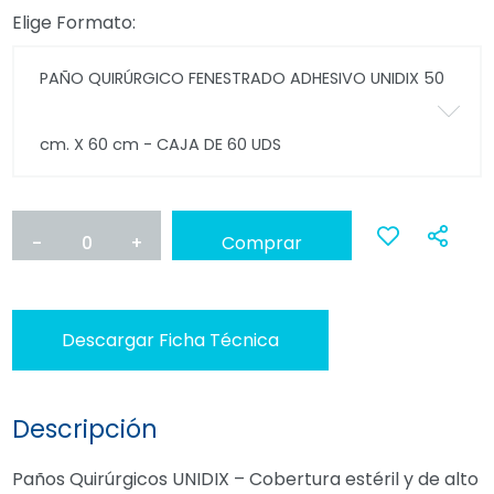
Elige Formato:
PAÑO QUIRÚRGICO FENESTRADO ADHESIVO UNIDIX 50
cm. X 60 cm - CAJA DE 60 UDS
-
0
+
Comprar
Ana
a
Descargar Ficha Técnica
favoritos
Descripción
Paños Quirúrgicos UNIDIX – Cobertura estéril y de alto