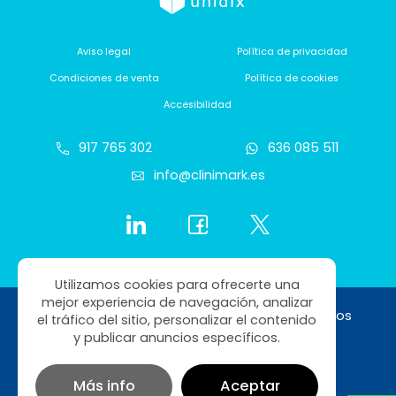
Aviso legal
Política de privacidad
Condiciones de venta
Política de cookies
Accesibilidad
917 765 302
636 085 511
info@clinimark.es
Utilizamos cookies para ofrecerte una
mejor experiencia de navegación, analizar
Copyright © 2026 Clinimark. Todos los derechos
el tráfico del sitio, personalizar el contenido
reservados
y publicar anuncios específicos.
Diseño web SGM
Más info
Aceptar