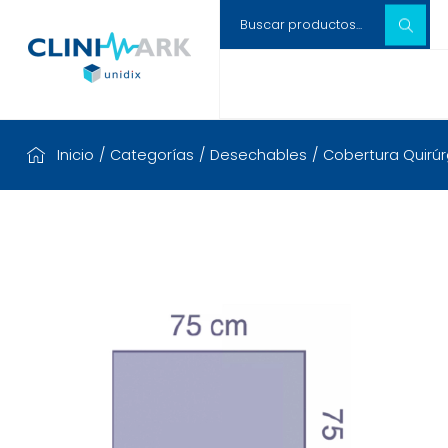
Inicio
/
Categorías
/
Desechables
/
Cobertura Quirúr