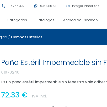
917 765 302
636 085 511
info@clinimark.es
Categorías
Catálogos
Acerca de Climinark
gica
/
Campos Estériles
Paño Estéril Impermeable sin 
01070240
Es un paño estéril impermeable sin fenestra y sin adhes
72,33 €
IVA incl.