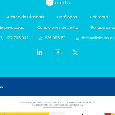
Acerca de Climinark
Catálogos
Contacto
 de privacidad
Condiciones de venta
Política de 
917 765 302
636 085 511
info@clinimark.es
os