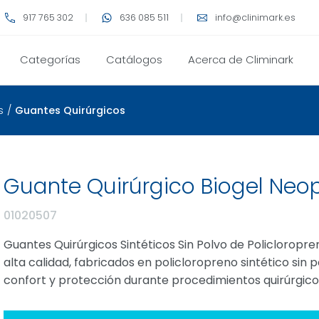
917 765 302
636 085 511
info@clinimark.es
Categorías
Catálogos
Acerca de Climinark
s
/
Guantes Quirúrgicos
Guante Quirúrgico Biogel Neo
01020507
Guantes Quirúrgicos Sintéticos Sin Polvo de Policloropr
alta calidad, fabricados en policloropreno sintético sin
confort y protección durante procedimientos quirúrgico