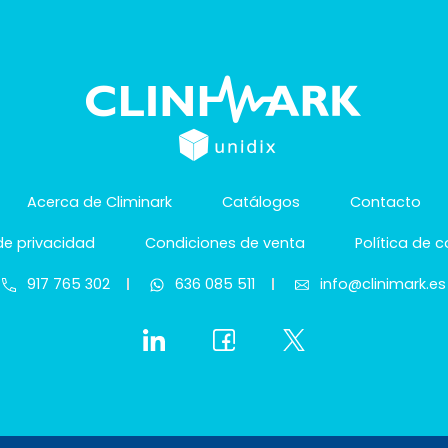
Acerca de Climinark
Catálogos
Contacto
 de privacidad
Condiciones de venta
Política de 
917 765 302
636 085 511
info@clinimark.es