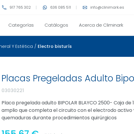
917 765 302
636 085 511
info@clinimark.es
Categorías
Catálogos
Acerca de Climinark
eral Y Estética
/
Electro bisturís
Placas Pregeladas Adulto Bipo
03030221
Placa pregelada adulto BIPOLAR BLAYCO 2500- Caja de 1
amplio que completa el circuito con el electrodo activo 
quemaduras durante procedimientos quirúrgicos