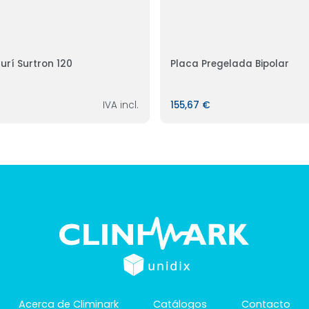
turí Surtron 120
Placa Pregelada Bipolar
IVA incl.
155,67 €
Acerca de Climinark
Catálogos
Contacto