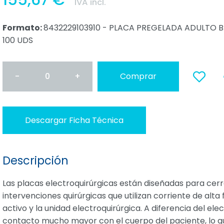
155,67 €
IVA incl.
Formato:
8432229103910 - PLACA PREGELADA ADULTO BI
100 UDS
-
0
+
Comprar
a favoritos
Descargar Ficha Técnica
Descripción
Las placas electroquirúrgicas están diseñadas para cerra
intervenciones quirúrgicas que utilizan corriente de alt
activo y la unidad electroquirúrgica. A diferencia del el
contacto mucho mayor con el cuerpo del paciente, lo q