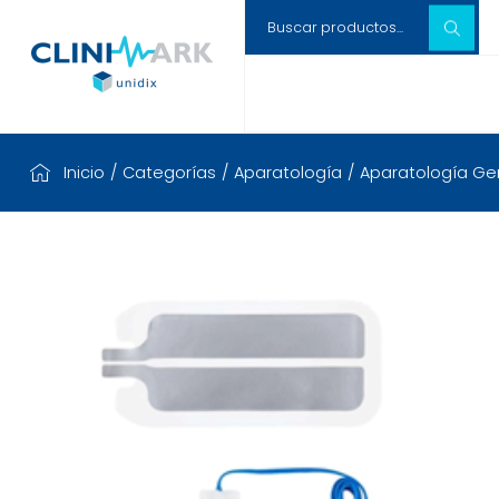
Inicio
/
Categorías
/
Aparatología
/
Aparatología Gen