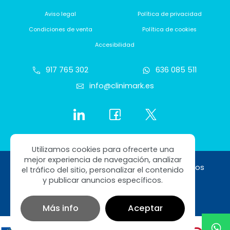
Aviso legal
Política de privacidad
Condiciones de venta
Política de cookies
Accesibilidad
917 765 302
636 085 511
info@clinimark.es
Utilizamos cookies para ofrecerte una
mejor experiencia de navegación, analizar
Copyright © 2026 Clinimark. Todos los derechos
el tráfico del sitio, personalizar el contenido
reservados
y publicar anuncios específicos.
Diseño web SGM
Más info
Aceptar