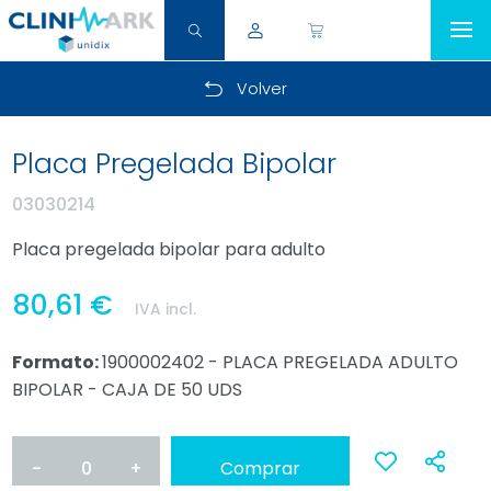
Volver
Placa Pregelada Bipolar
03030214
Placa pregelada bipolar para adulto
80,61 €
IVA incl.
Formato:
1900002402 - PLACA PREGELADA ADULTO
BIPOLAR - CAJA DE 50 UDS
-
0
+
Comprar
Ana