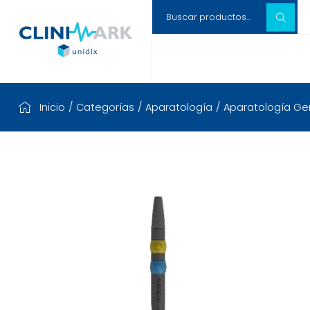
Inicio
/
Categorías
/
Aparatología
/
Aparatología Gen