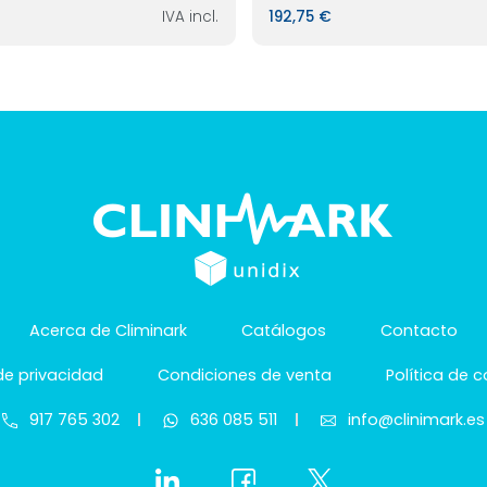
IVA incl.
192,75 €
Acerca de Climinark
Catálogos
Contacto
 de privacidad
Condiciones de venta
Política de 
917 765 302
636 085 511
info@clinimark.es