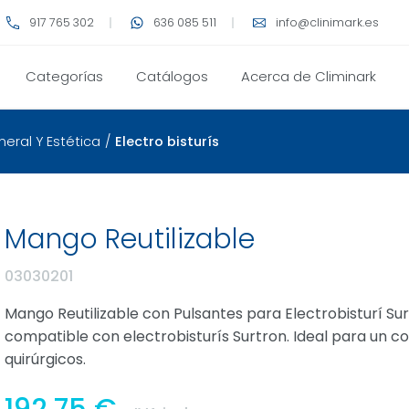
917 765 302
636 085 511
info@clinimark.es
Categorías
Catálogos
Acerca de Climinark
eral Y Estética
/
Electro bisturís
Mango Reutilizable
03030201
Mango Reutilizable con Pulsantes para Electrobisturí Surt
compatible con electrobisturís Surtron. Ideal para un c
quirúrgicos.