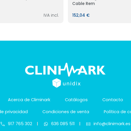
Cable Rem
IVA incl.
152,04 €
Acerca de Climinark
Catálogos
Contacto
 de privacidad
Condiciones de venta
Política de 
917 765 302
636 085 511
info@clinimark.es