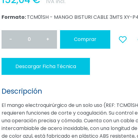
152,04 €
IVA incl.
Formato:
TCM01SH - MANGO BISTURI CABLE 3MTS XY-P4
-
0
+
Comprar
a favoritos
Descargar Ficha Técnica
Descripción
El mango electroquirúrgico de un solo uso (REF: TCM01S
requieren funciones de corte y coagulación. Su control e
una operación precisa y cómoda. Cuenta con un cable de 
intercambiable de acero inoxidable, con una longitud de 
de color azul, está fabricado en plástico ABS resistent