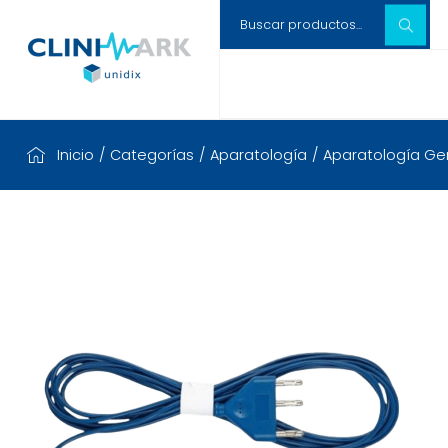
Inicio
/
Categorías
/
Aparatología
/
Aparatología Gen