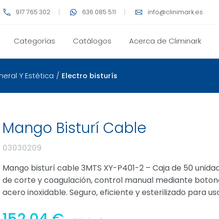
917 765 302
636 085 511
info@clinimark.es
Categorías
Catálogos
Acerca de Climinark
eral Y Estética
/
Electro bisturís
Mango Bisturí Cable
03030209
Mango bisturí cable 3MTS XY-P401-2 – Caja de 50 unida
de corte y coagulación, control manual mediante botones
acero inoxidable. Seguro, eficiente y esterilizado para us