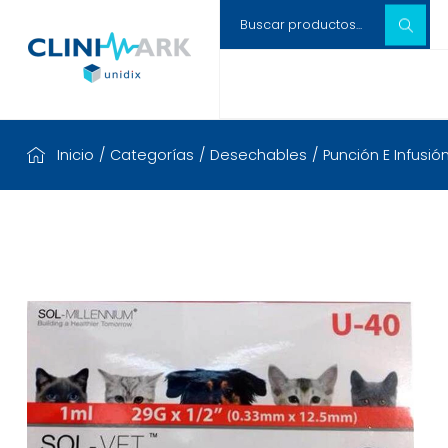
Inicio
/
Categorías
/
Desechables
/
Punción E Infusió