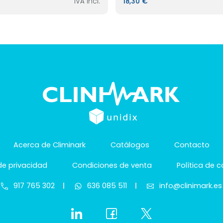
IVA incl.
18,30 €
Acerca de Climinark
Catálogos
Contacto
 de privacidad
Condiciones de venta
Política de 
917 765 302
636 085 511
info@clinimark.es