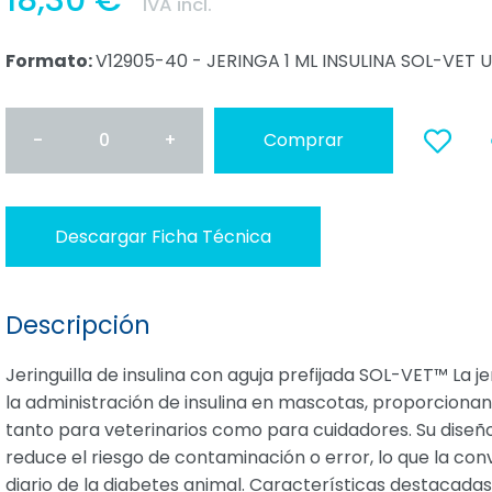
18,30 €
IVA incl.
Formato:
V12905-40 - JERINGA 1 ML INSULINA SOL-VET
-
0
+
Comprar
a favoritos
Descargar Ficha Técnica
Descripción
Jeringuilla de insulina con aguja prefijada SOL-VET™ La 
la administración de insulina en mascotas, proporcionand
tanto para veterinarios como para cuidadores. Su diseño
reduce el riesgo de contaminación o error, lo que la con
diario de la diabetes animal. Características destacadas