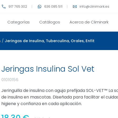
917 765 302
636 085 511
info@clinimark.es
Categorías
Catálogos
Acerca de Climinark
n
/
Jeringas de Insulina, Tuberculina, Orales, Enfit
Jeringas Insulina Sol Vet
01010156
Jeringuilla de insulina con aguja prefijada SOL-VET™ La s
de insulina en mascotas. Diseñada para facilitar el cui
higiene y confianza en cada aplicación.