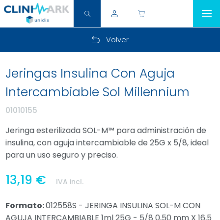
Volver
Jeringas Insulina Con Aguja
Intercambiable Sol Millennium
01010155
Jeringa esterilizada SOL-M™ para administración de
insulina, con aguja intercambiable de 25G x 5/8, ideal
para un uso seguro y preciso.
13,19 €
IVA incl.
Formato:
012558S - JERINGA INSULINA SOL-M CON
AGUJA INTERCAMBIABLE 1ml 25G - 5/8 0,50 mm X 16,5