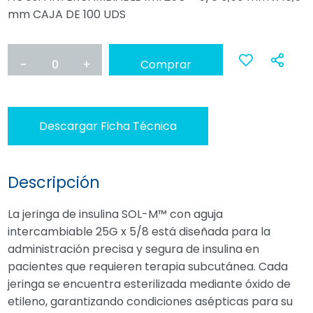
mm CAJA DE 100 UDS
-
0
+
Comprar
Ana
a
Descargar Ficha Técnica
favoritos
Descripción
La jeringa de insulina SOL-M™ con aguja
intercambiable 25G x 5/8 está diseñada para la
administración precisa y segura de insulina en
pacientes que requieren terapia subcutánea. Cada
jeringa se encuentra esterilizada mediante óxido de
etileno, garantizando condiciones asépticas para su