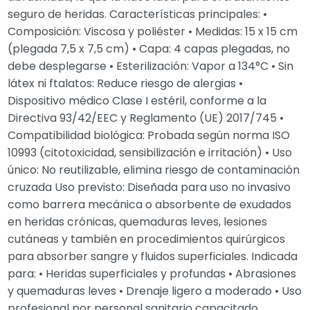
seguro de heridas. Características principales: •
Composición: Viscosa y poliéster • Medidas: 15 x 15 cm
(plegada 7,5 x 7,5 cm) • Capa: 4 capas plegadas, no
debe desplegarse • Esterilización: Vapor a 134°C • Sin
látex ni ftalatos: Reduce riesgo de alergias •
Dispositivo médico Clase I estéril, conforme a la
Directiva 93/42/EEC y Reglamento (UE) 2017/745 •
Compatibilidad biológica: Probada según norma ISO
10993 (citotoxicidad, sensibilización e irritación) • Uso
único: No reutilizable, elimina riesgo de contaminación
cruzada Uso previsto: Diseñada para uso no invasivo
como barrera mecánica o absorbente de exudados
en heridas crónicas, quemaduras leves, lesiones
cutáneas y también en procedimientos quirúrgicos
para absorber sangre y fluidos superficiales. Indicada
para: • Heridas superficiales y profundas • Abrasiones
y quemaduras leves • Drenaje ligero a moderado • Uso
profesional por personal sanitario capacitado