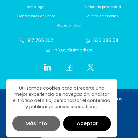
Aviso legal
Política de privacidad
Condiciones de venta
Política de cookies
Accesibilidad
917 765 302
636 085 511
info@clinimark.es
Utilizamos cookies para ofrecerte una
mejor experiencia de navegación, analizar
Copyright © 2026 Clinimark. Todos los derechos
el tráfico del sitio, personalizar el contenido
reservados
y publicar anuncios específicos.
0,00
€
Total artículos seleccionados:
Diseño web SGM
Más info
Aceptar
Añadir al Carrito