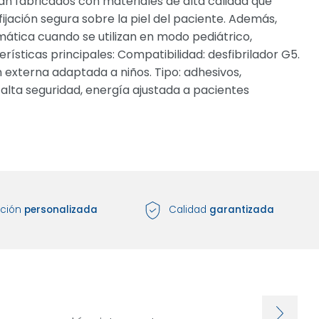
án fabricados con materiales de alta calidad que
ijación segura sobre la piel del paciente. Además,
ática cuando se utilizan en modo pediátrico,
ísticas principales: Compatibilidad: desfibrilador G5.
ón externa adaptada a niños. Tipo: adhesivos,
 alta seguridad, energía ajustada a pacientes
nción
personalizada
Calidad
garantizada