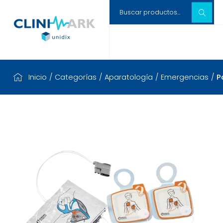
Inicio
/
Categorías
/
Aparatología
/
Emergencias
/
P