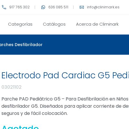
917 765 302
636 085 511
info@clinimark.es
Categorías
Catálogos
Acerca de Climinark
arches Desfibrilador
Electrodo Pad Cardiac G5 Pedi
03021102
Parche PAD Pediátrico G5 – Para Desfibrilación en Niñ
desfibrilador G5. Diseñados para aplicar corriente de des
seguros y de fácil colocación.