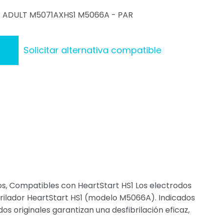
S ADULT M5071AXHS1 M5066A - PAR
Solicitar alternativa compatible
tos, Compatibles con HeartStart HS1 Los electrodos
brilador HeartStart HS1 (modelo M5066A). Indicados
s originales garantizan una desfibrilación eficaz,