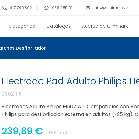
917 765 302
636 085 511
info@clinimark.es
Categorías
Catálogos
Acerca de Climinark
arches Desfibrilador
Electrodo Pad Adulto Philips H
03021116
Electrodos Adulto Philips M5071A – Compatibles con Hear
Philips para desfibrilación externa en adultos (>25 kg). 
239,89 €
IVA incl.