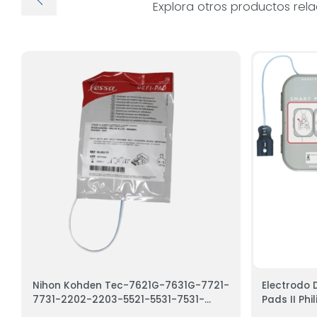
Explora otros productos rel
Nihon Kohden Tec-7621G-7631G-7721-
Electrodo 
7731-2202-2203-5521-5531-7531-
Pads II Phi
7700-8