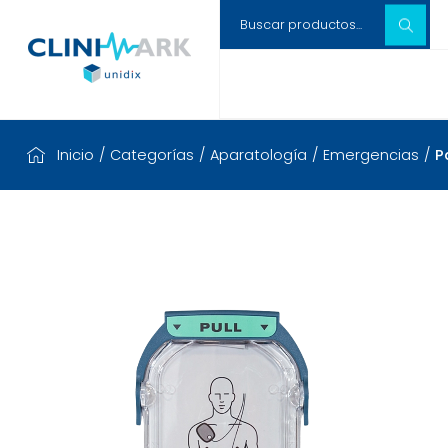
Inicio
/
Categorías
/
Aparatología
/
Emergencias
/
P