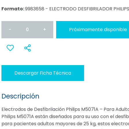
Formato:
9983658 - ELECTRODO DESFIBRILADOR PHILIP
-
0
+
Próximamente disponible
Anadir
Compartir
a favoritos
Descargar Ficha Técnica
Descripción
Electrodos de Desfibrilación Philips M5071A – Para Adul
Philips M5071A están diseñados para su uso con el desfi
para pacientes adultos mayores de 25 kg, estos electrodo