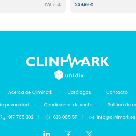
IVA incl.
239,89 €
Acerca de Climinark
Catálogos
Contacto
 de privacidad
Condiciones de venta
Política de 
917 765 302
636 085 511
info@clinimark.es