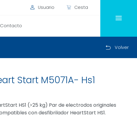
Usuario
Cesta
Contacto
Volver
eart Start M5071A- Hs1
tStart HS1 (>25 kg) Par de electrodos originales
Compatibles con desfibrilador HeartStart HS1.