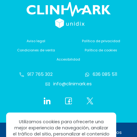
Aviso legal
Política de privacidad
Condiciones de venta
Política de cookies
Accesibilidad
917 765 302
636 085 511
info@clinimark.es
Utilizamos cookies para ofrecerte una
mejor experiencia de navegación, analizar
Copyright © 2026 Clinimark. Todos los derechos
el tráfico del sitio, personalizar el contenido