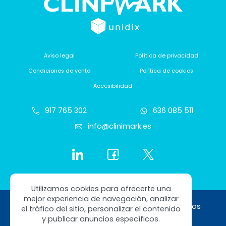
Aviso legal
Política de privacidad
Condiciones de venta
Política de cookies
Accesibilidad
917 765 302
636 085 511
info@clinimark.es
Utilizamos cookies para ofrecerte una
mejor experiencia de navegación, analizar
Copyright © 2026 Clinimark. Todos los derechos
el tráfico del sitio, personalizar el contenido
reservados
y publicar anuncios específicos.