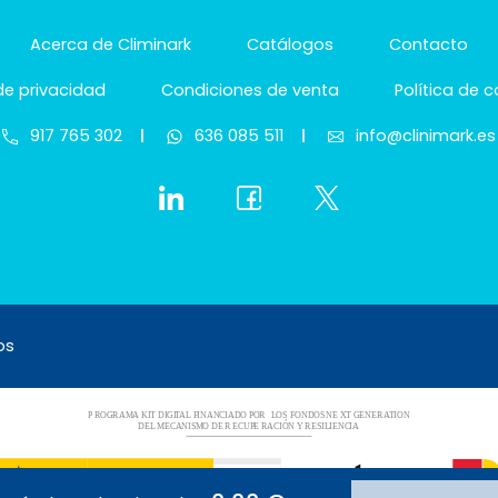
Acerca de Climinark
Catálogos
Contacto
 de privacidad
Condiciones de venta
Política de 
917 765 302
636 085 511
info@clinimark.es
os