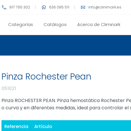
917 765 302
636 085 511
info@clinimark.es
Categorías
Catálogos
Acerca de Climinark
Pinza Rochester Pean
051021
Pinza ROCHESTER PEAN. Pinza hemostática Rochester Pean
o curva y en diferentes medidas, ideal para controlar e
Referencia
Artículo