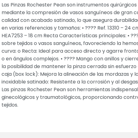
Las Pinzas Rochester Pean son instrumentos quirúrgico
mediante la compresión de vasos sanguíneos de gran cal
calidad con acabado satinado, lo que asegura durabilidad, 
en varias referencias y tamaños: • ???? Ref. 13310 – 24 cm
HEA7253 – 18 cm Recta Características principales: • ??
sobre tejidos o vasos sanguíneos, favoreciendo la hemost
curva: o Recta: Ideal para acceso directo y agarre frontal
o en ángulos complejos. • ???? Mango con anillos y cier
la posibilidad de mantener la pinza cerrada sin esfuerzo
caja (box lock): Mejora la alineación de las mordazas y l
inoxidable satinado: Resistente a la corrosión y al desgas
Las pinzas Rochester Pean son herramientas indispensab
ginecológicos y traumatológicos, proporcionando contro
tejidos.