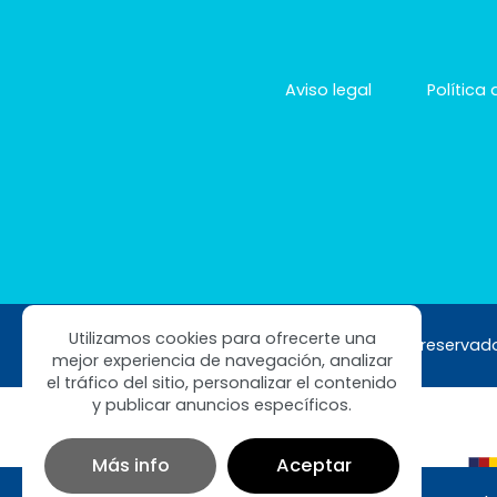
Aviso legal
Política
Utilizamos cookies para ofrecerte una
Copyright © 2026 Clinimark. Todos los derechos reservad
mejor experiencia de navegación, analizar
el tráfico del sitio, personalizar el contenido
y publicar anuncios específicos.
Más info
Aceptar