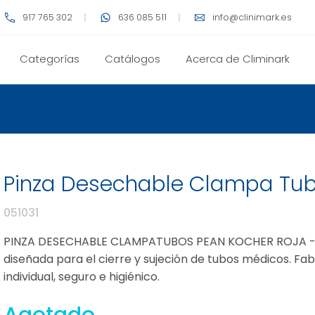
917 765 302
636 085 511
info@clinimark.es
Categorías
Catálogos
Acerca de Climinark
Pinza Desechable Clampa Tub
051031
PINZA DESECHABLE CLAMPATUBOS PEAN KOCHER ROJA - UN
diseñada para el cierre y sujeción de tubos médicos. Fabr
individual, seguro e higiénico.