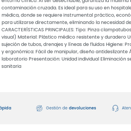
entorno clínico. Al ser desechable, garantiza la máxima 
contaminación cruzada. Es ideal para su uso en hospitale
médica, donde se requiere instrumental práctico, económi
para utilizarse directamente, eliminando la necesidad de
CARACTERÍSTICAS PRINCIPALES: Tipo: Pinza clampatubos t
visual) Material: Plástico médico resistente y duradero 
sujeción de tubos, drenajes y líneas de fluidos Higiene: P
y ergonómica: Fácil de manipular, diseño antideslizante Ám
laboratorio Presentación: Unidad individual Eliminación
sanitaria
ápida
Gestión de
devoluciones
Ate