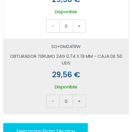
Disponible
-
0
+
SO+DM2419W
OBTURADOR TERUMO 24G 0,74 X 19 MM - CAJA DE 50
UDS
29,56 €
Disponible
-
0
+
Descargar Ficha Técnica