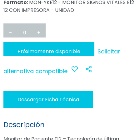
Formato:
MON-YKE12 - MONITOR SIGNOS VITALES E12
12 CON IMPRESORA - UNIDAD
-
0
+
Solicitar
Próximamente disponible
alternativa compatible
Anadir
Compartir
a
Descargar Ficha Técnica
favoritos
Descripción
Monitor de Paciente E12 – Tecnología de última