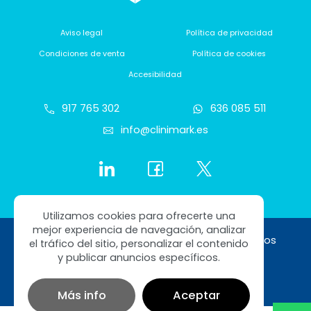
Aviso legal
Política de privacidad
Condiciones de venta
Política de cookies
Accesibilidad
917 765 302
636 085 511
info@clinimark.es
Utilizamos cookies para ofrecerte una
mejor experiencia de navegación, analizar
Copyright © 2026 Clinimark. Todos los derechos
el tráfico del sitio, personalizar el contenido
reservados
y publicar anuncios específicos.
Diseño web SGM
Más info
Aceptar