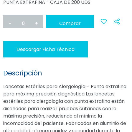
PUNTA EXTRAFINA - CAJA DE 200 UDS
-
0
+
Comprar
Ana
a
Descargar Ficha Técnica
favoritos
Descripción
Lancetas Estériles para Alergología – Punta extrafina
para máxima precisión diagnóstica Las lancetas
estériles para alergología con punta extrafina están
diseñadas para realizar pruebas cutáneas con la
máxima precisión, reduciendo al mínimo la
incomodidad del paciente. Fabricadas en aluminio de
alta calidad, ofrecen rigidez y seguridad durante la