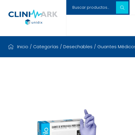
Inicio
/
Categorías
/
Desechables
/
Guantes Médico