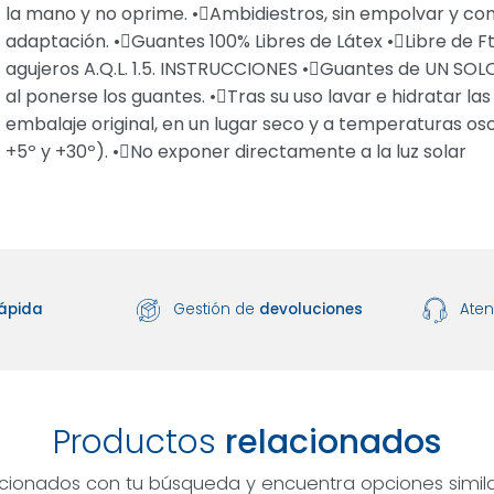
la mano y no oprime. •Ambidiestros, sin empolvar y c
adaptación. •Guantes 100% Libres de Látex •Libre de Ft
agujeros A.Q.L. 1.5. INSTRUCCIONES •Guantes de UN SOLO 
al ponerse los guantes. •Tras su uso lavar e hidratar
embalaje original, en un lugar seco y a temperaturas os
+5º y +30º). •No exponer directamente a la luz solar
ápida
Gestión de
devoluciones
Ate
Productos
relacionados
acionados con tu búsqueda y encuentra opciones simila