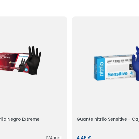
rilo Negro Extreme
Guante nitrilo Sensitive - Ca
IVA incl.
4,46 €