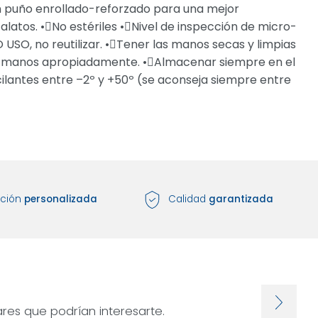
on puño enrollado-reforzado para una mejor
alatos. •No estériles •Nivel de inspección de micro-
USO, no reutilizar. •Tener las manos secas y limpias
 las manos apropiadamente. •Almacenar siempre en el
cilantes entre –2º y +50º (se aconseja siempre entre
nción
personalizada
Calidad
garantizada
res que podrían interesarte.