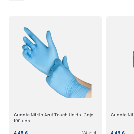
Guante Nitrilo Azul Touch Unidix .Caja
Guante Nit
100 uds
4,46 €
IVA incl.
4,46 €