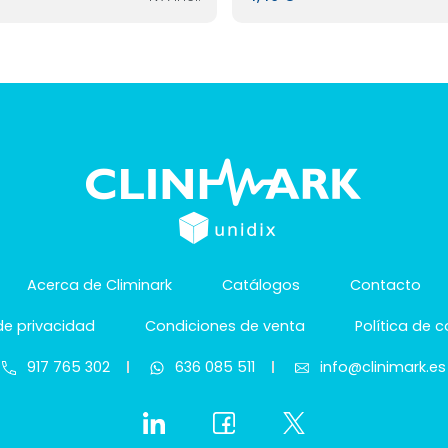
Acerca de Climinark
Catálogos
Contacto
 de privacidad
Condiciones de venta
Política de 
917 765 302
636 085 511
info@clinimark.es