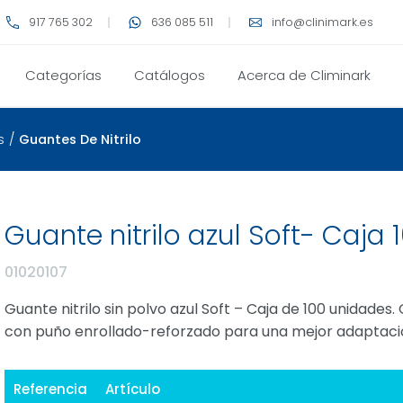
917 765 302
636 085 511
info@clinimark.es
Categorías
Catálogos
Acerca de Climinark
s
/
Guantes De Nitrilo
Guante nitrilo azul Soft- Caja 
01020107
Guante nitrilo sin polvo azul Soft – Caja de 100 unidades.
con puño enrollado-reforzado para una mejor adaptaci
Referencia
Artículo