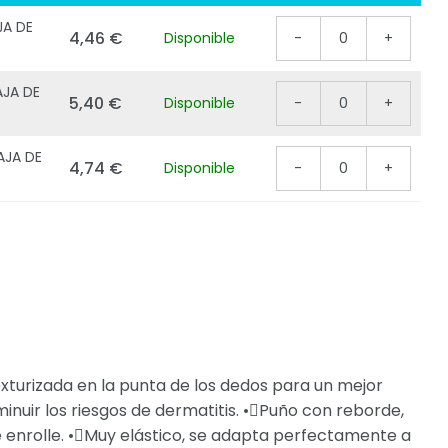
JA DE
4,46 €
Disponible
-
0
+
AJA DE
5,40 €
Disponible
-
0
+
AJA DE
4,74 €
Disponible
-
0
+
texturizada en la punta de los dedos para un mejor
sminuir los riesgos de dermatitis. •Puño con reborde,
 enrolle. •Muy elástico, se adapta perfectamente a