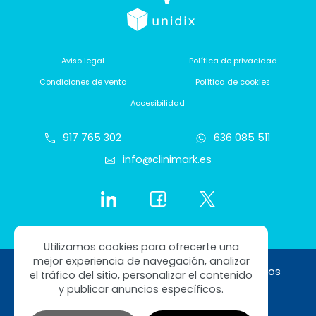
Aviso legal
Política de privacidad
Condiciones de venta
Política de cookies
Accesibilidad
917 765 302
636 085 511
info@clinimark.es
Utilizamos cookies para ofrecerte una
mejor experiencia de navegación, analizar
Copyright © 2026 Clinimark. Todos los derechos
el tráfico del sitio, personalizar el contenido
reservados
y publicar anuncios específicos.
0,00
€
Total artículos seleccionados:
Diseño web SGM