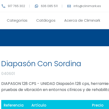
917 765 302
636 085 511
info@clinimark.es
Categorías
Catálogos
Acerca de Climinark
Diapasón Con Sordina
040601
DIAPASON 128 CPS - UNIDAD Diapasón 128 cps, herramient
pruebas de vibración en entornos clínicos y de rehabilitac
Referencia
Artículo
Precio