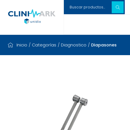
Inicio
/
Categorías
/
Diagnostico
/
Diapasones