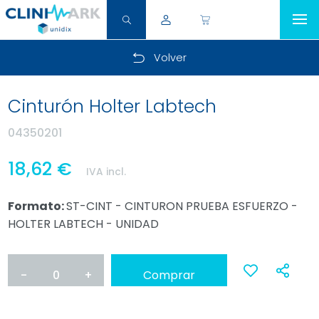
Volver
Cinturón Holter Labtech
04350201
18,62 €
IVA incl.
Formato:
ST-CINT - CINTURON PRUEBA ESFUERZO -
HOLTER LABTECH - UNIDAD
-
0
+
Comprar
Ana
a