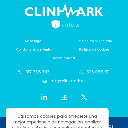
Aviso legal
Política de privacidad
Condiciones de venta
Política de cookies
Accesibilidad
917 765 302
636 085 511
info@clinimark.es
Utilizamos cookies para ofrecerte una
mejor experiencia de navegación, analizar
Copyright © 2026 Clinimark. Todos los derechos
el tráfico del sitio, personalizar el contenido