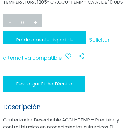
TEMPERATURA 1205º C ACCU-TEMP - CAJA DE 10 UDS
-
0
+
Solicitar
Próximamente disponible
alternativa compatible
Anadir
Compartir
a
Descargar Ficha Técnica
favoritos
Descripción
Cauterizador Desechable ACCU-TEMP – Precisión y
control térmico en procedimientos quirúrgicos El