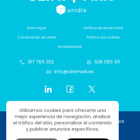
Aviso legal
Política de privacidad
Condiciones de venta
Política de cookies
Accesibilidad
917 765 302
636 085 511
info@clinimark.es
Utilizamos cookies para ofrecerte una
mejor experiencia de navegación, analizar
Copyright © 2026 Clinimark. Todos los derechos
el tráfico del sitio, personalizar el contenido
reservados
y publicar anuncios específicos.