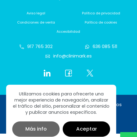
Aviso legal
Política de privacidad
Condiciones de venta
Política de cookies
Accesibilidad
917 765 302
636 085 511
info@clinimark.es
Utilizamos cookies para ofrecerte una
mejor experiencia de navegación, analizar
Copyright © 2026 Clinimark. Todos los derechos
el tráfico del sitio, personalizar el contenido
reservados
y publicar anuncios específicos.
Diseño web SGM
Más info
Aceptar