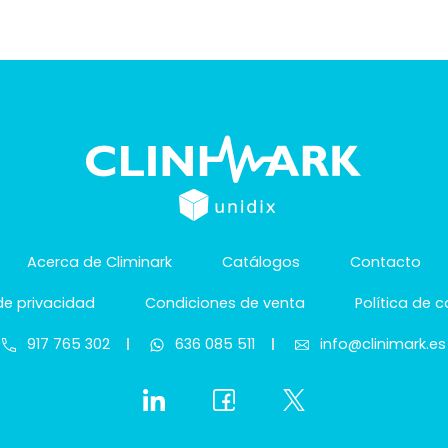
Acerca de Climinark
Catálogos
Contacto
 de privacidad
Condiciones de venta
Política de 
917 765 302
636 085 511
info@clinimark.es