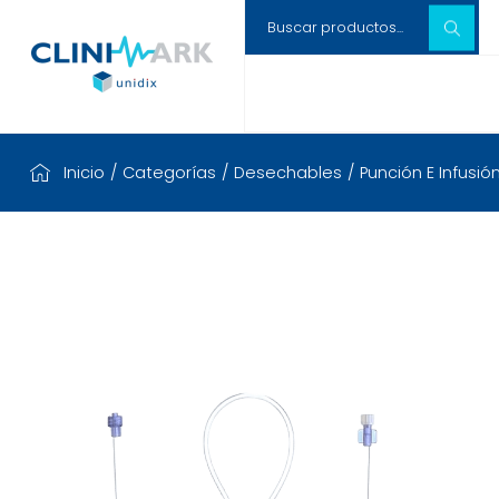
Inicio
/
Categorías
/
Desechables
/
Punción E Infusió