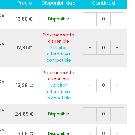
Precio
Disponibilidad
Cantidad
RA
16,60 €
Disponible
-
0
+
Próximamente
disponible
RA
12,81 €
Solicitar
-
0
+
alternativa
compatible
Próximamente
disponible
RA
13,28 €
Solicitar
-
0
+
alternativa
compatible
RA
24,69 €
Disponible
-
0
+
RA
13,58 €
Disponible
-
0
+