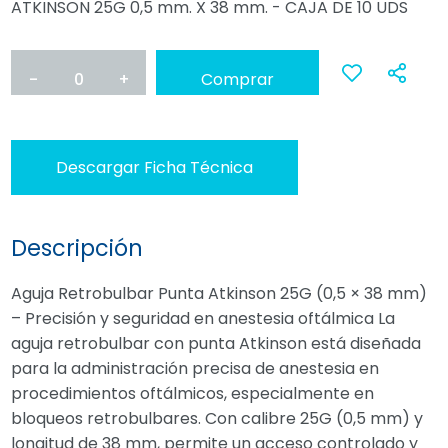
ATKINSON 25G 0,5 mm. X 38 mm. - CAJA DE 10 UDS
-
0
+
Comprar
Ana
a
Descargar Ficha Técnica
favoritos
Descripción
Aguja Retrobulbar Punta Atkinson 25G (0,5 × 38 mm)
– Precisión y seguridad en anestesia oftálmica La
aguja retrobulbar con punta Atkinson está diseñada
para la administración precisa de anestesia en
procedimientos oftálmicos, especialmente en
bloqueos retrobulbares. Con calibre 25G (0,5 mm) y
longitud de 38 mm, permite un acceso controlado y